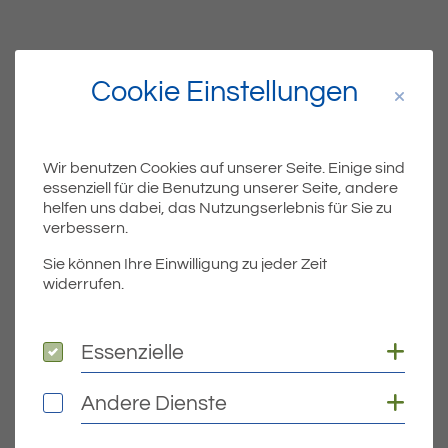
Die vollständige, signierte Satzung zum Download
Cookie Einstellungen
Teil
Teile Beitrag:
Wir benutzen Cookies auf unserer Seite. Einige sind
essenziell für die Benutzung unserer Seite, andere
helfen uns dabei, das Nutzungserlebnis für Sie zu
verbessern.
ÄLTERE
Sie können Ihre Einwilligung zu jeder Zeit
Titel für Beitrag
Öffentliche Bekanntmachung des Gemeindeverwaltungsverbandes Eriskirch–Kressbronn a. B.–Langenargen – Wirksamkeit der 3. Änderung des Flächennutzungsplans im Bereich Raiffeisenstraße in Kressbronn a. B.
widerrufen.
BEITRÄGE
Coo
Essenzielle
Essenzielle
NEUERE
Coo
Andere Dienste
Andere Dienste
Titel für Beitrag
Öffentliche Bekanntmachung – 9. Änderung Abwassersatzung