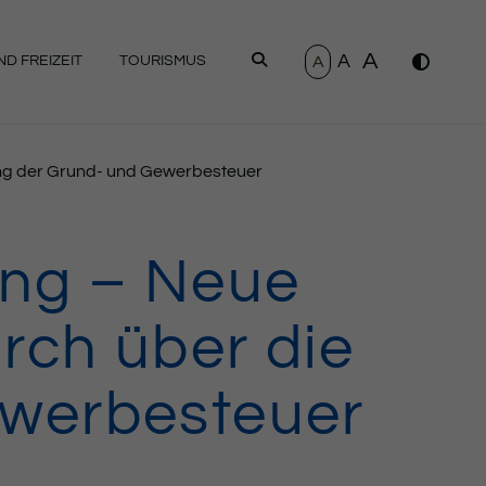
A
A
SUCHEN
A
D FREIZEIT
TOURISMUS
ng der Grund- und Gewerbesteuer
ung – Neue
rch über die
ewerbesteuer