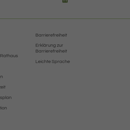
Barrierefreiheit
Erklärung zur
Barrierefreiheit
 Rathaus
Leichte Sprache
en
eit
tsplan
tion