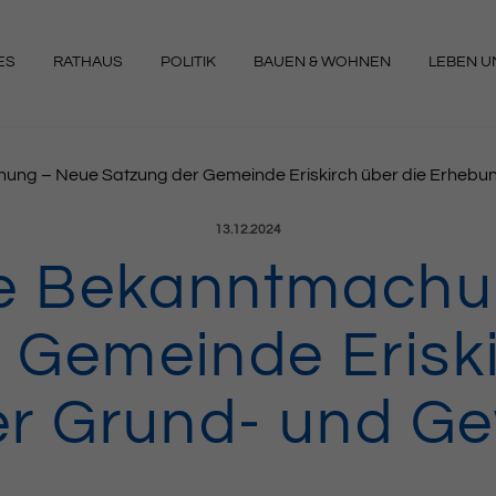
ES
RATHAUS
POLITIK
BAUEN & WOHNEN
LEBEN UN
NGEN
hung – Neue Satzung der Gemeinde Eriskirch über die Erhebu
Veröffentlicht am:
13.12.2024
he Bekanntmach
 Gemeinde Eriski
r Grund- und G