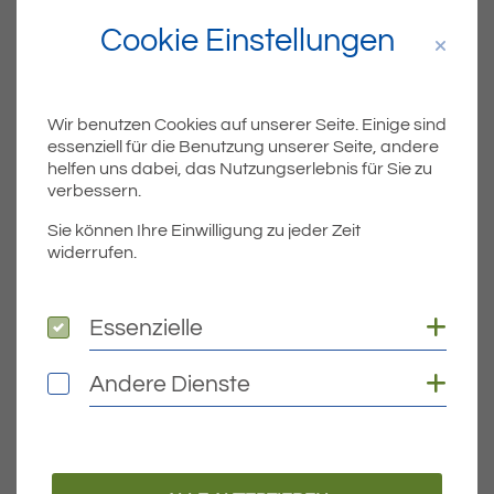
Cookie Einstellungen
Lischewski, Sandra, Schlatt
717
E
Weidlich, Tim, Schlatt
685
E
Wir benutzen Cookies auf unserer Seite. Einige sind
essenziell für die Benutzung unserer Seite, andere
helfen uns dabei, das Nutzungserlebnis für Sie zu
verbessern.
Lischewski, Reinhold, Schlatt
538
E
Sie können Ihre Einwilligung zu jeder Zeit
widerrufen.
Christlich Demokratische Union Deutschlands (CDU)
Coo
Essenzielle
Schmid, Gudrun, Schlatt
2.52
G
Essenzielle
2
Coo
Andere Dienste
Andere Dienste
Vetter, Berthold, Mariabrunn
2.39
G
9