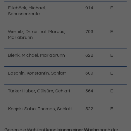
Filleböck, Michael,
914
E
Schussenreute
Wernitz, Dr. rer. nat. Marcus,
703
E
Mariabrunn
Blenk, Michael, Mariabrunn
622
E
Laschin, Konstantin, Schlatt
609
E
Türker Huber, Gülsüm, Schlatt
564
E
Knejski-Sabo, Thomas, Schlatt
522
E
Gegen die Wahl(en) kann
binnen einer Woche
nach der