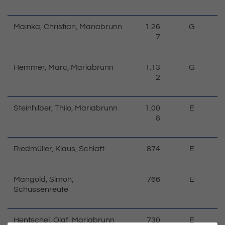
Mainka, Christian, Mariabrunn
1.26
G
7
Hemmer, Marc, Mariabrunn
1.13
G
2
Steinhilber, Thilo, Mariabrunn
1.00
E
8
Riedmüller, Klaus, Schlatt
874
E
Mangold, Simon,
766
E
Schussenreute
Hentschel, Olaf, Mariabrunn
730
E