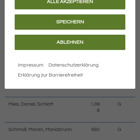
ALLE AKZEPTIEREN
Plümer, Tobias, Mariabrunn
1.64
G
8
SPEICHERN
Gebhard, Valentin, Gemarkung
1.51
G
Eriskirch
9
ABLEHNEN
Stengel, Janette, Gemarkung
1.43
G
Eriskirch
1
Impressum
Datenschutzerklärung
Erklärung zur Barrierefreiheit
Käppeler, Gabriel, Mariabrunn
1.16
G
8
Mies, Daniel, Schlatt
1.09
G
8
Schmoll, Maren, Mariabrunn
992
G