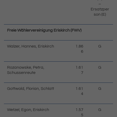
–
Ersatzper
son (E)
Freie Wählervereinigung Eriskirch (FWV)
Walzer, Hannes, Eriskirch
1.86
G
6
Rozanowske, Petra,
1.61
G
Schussenreute
7
Gottwald, Florian, Schlatt
1.61
G
4
Wetzel, Egon, Eriskirch
1.57
G
5