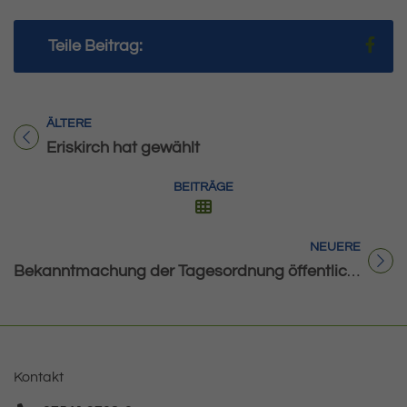
Teil
Teile Beitrag:
ÄLTERE
Titel für Beitrag
Eriskirch hat gewählt
BEITRÄGE
NEUERE
Titel für Beitrag
Bekanntmachung der Tagesordnung öffentlicher Sitzungen am 20.06.2024
Kontakt