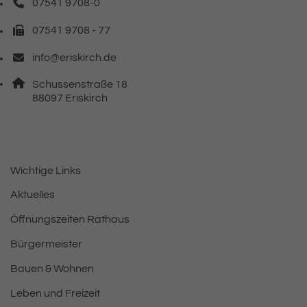
07541 9708-0
Telefonnummer: 0 7 5 4 1 9 7 0 8 0
07541 9708 - 77
Faxnummer: 0 7 5 4 1 9 7 0 8 7 7
info@eriskirch.de
E-Mail Adresse: info@eriskirch.de
Adresse:
Schussenstraße 18
, 8 8 0 9 7
88097
Eriskirch
Wichtige Links
Aktuelles
Öffnungszeiten Rathaus
Bürgermeister
Bauen & Wohnen
Leben und Freizeit