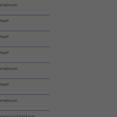
riabrunn
hlatt
hlatt
hlatt
riabrunn
hlatt
riabrunn
markung Eriskirch