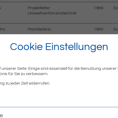
s
Projektleiter
1968
Sc
Umweltverfahrenstechnik
tra
Marktleiterin
1965
Sc
Cookie Einstellungen
Entwicklungsingenieur
1985
Ma
Ingenieur für techn.
1988
Er
Gebäudeausrüstung
unserer Seite. Einige sind essenziell für die Benutzung unserer
nis für Sie zu verbessern.
Chemielaborant
1989
Sc
ng zu jeder Zeit widerrufen.
Dipl.-Verwaltungswirt (FH)
1962
Er
te