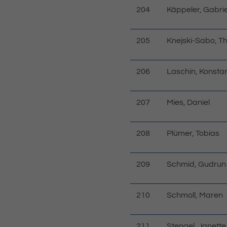
204
Käppeler, Gabrie
205
Knejski-Sabo, 
206
Laschin, Konstan
207
Mies, Daniel
208
Plümer, Tobias
209
Schmid, Gudrun
210
Schmoll, Maren
211
Stengel, Janette