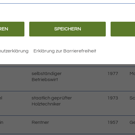
tische Union Deutschlands (CDU)
REN
SPEICHERN
Vornamen,
Beruf oder Stand
Gebur
Wo
e Angaben
tsjahr
so
so
Be
utzerklärung
Erklärung zur Barrierefreiheit
Ge
selbständiger
1977
Ma
Betriebswirt
l
staatlich geprüfter
1973
Sc
Holztechniker
in
Rentner
1957
Ge