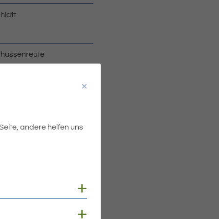
hlatt
hussenreute
riabrunn
iskirch
 Seite, andere helfen uns
hlatt
iskirch
Cookies anzeigen
Cookies anzeigen