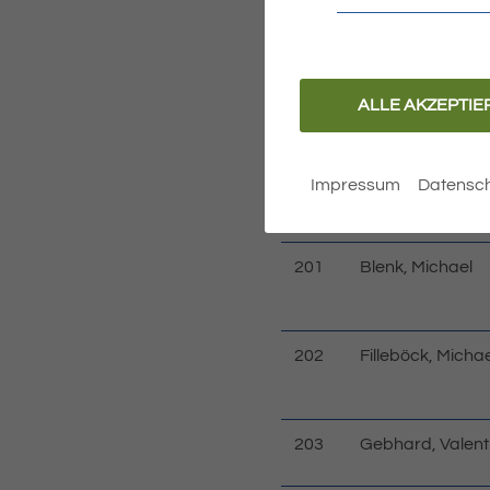
Christlich Demokra
Bewerber / Bewerberin
ALLE AKZEPTIE
Lfd.
Familienname, 
Nr.
ggf. zusätzlich
Impressum
Datensch
201
Blenk, Michael
202
Filleböck, Michae
203
Gebhard, Valent