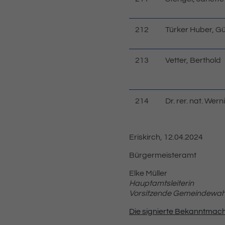
212
Türker Huber, G
213
Vetter, Berthold
214
Dr. rer. nat. Wer
Eriskirch, 12.04.2024
Bürgermeisteramt
Elke Müller
Hauptamtsleiterin
Vorsitzende Gemeindewah
Die signierte Bekanntma