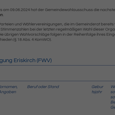
s am 09.06.2024 hat der Gemeindewahlausschuss die nachst
en
.
rteien und Wählervereinigungen, die im Gemeinderat bereits ve
n Stimmenzahlen bei der letzten regelmäßigen Wahl dieser Orga
ie übrigen Wahlvorschläge folgen in der Reihenfolge ihres Eing
hieden (§ 18 Abs. 4 KomWO).
gung Eriskirch (FWV)
Vornamen,
Beruf oder Stand
Gebur
Wo
e Angaben
tsjahr
so
so
Be
Ge