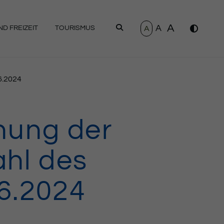
A
A
SUCHEN
A
D FREIZEIT
TOURISMUS
6.2024
hung der
hl des
6.2024