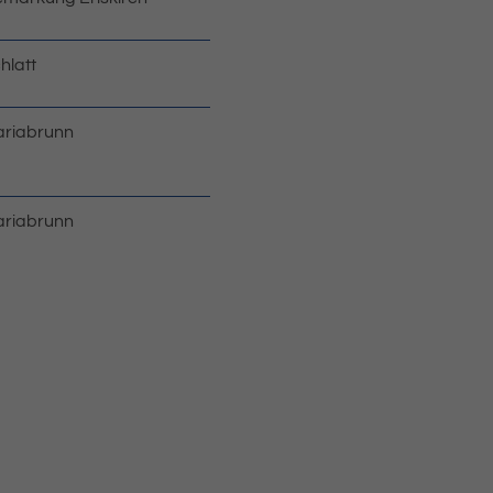
hlatt
riabrunn
riabrunn