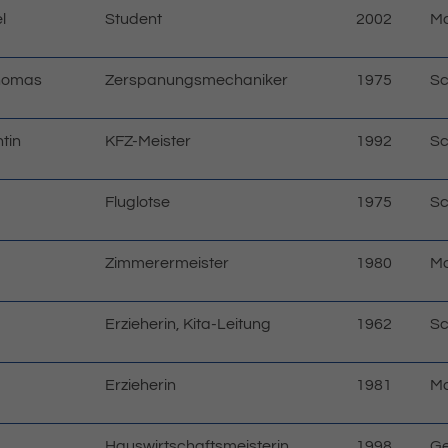
l
Student
2002
Ma
Thomas
Zerspanungsmechaniker
1975
Sc
tin
KFZ-Meister
1992
Sc
Fluglotse
1975
Sc
Zimmerermeister
1980
Ma
Erzieherin, Kita-Leitung
1962
Sc
Erzieherin
1981
Ma
Hauswirtschaftsmeisterin
1998
Ge