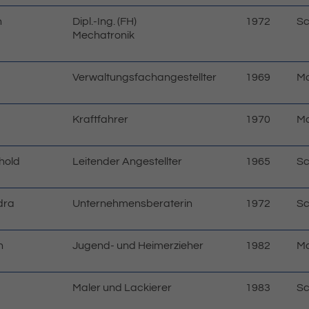
n
Dipl.-Ing. (FH)
1972
Sc
Mechatronik
Verwaltungsfachangestellter
1969
Ma
Kraftfahrer
1970
Ma
hold
Leitender Angestellter
1965
Sc
dra
Unternehmensberaterin
1972
Sc
n
Jugend- und Heimerzieher
1982
Ma
Maler und Lackierer
1983
Sc