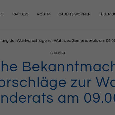
ES
RATHAUS
POLITIK
BAUEN & WOHNEN
LEBEN UN
NGEN
hung der Wahlvorschläge zur Wahl des Gemeinderats am 09.0
Veröffentlicht am:
12.04.2024
iche Bekanntmac
orschläge zur Wa
nderats am 09.0