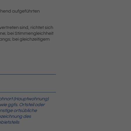
ehend aufgeführten
rtreten sind, richtet sich
ne; bei Stimmengleichheit
angs; bei gleichzeitigem
hnort (Hauptwohnung)
wie ggfs. Ortsteil oder
nstige ortsübliche
zeichnung des
bietsteils