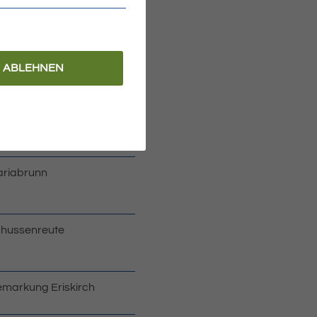
ABLEHNEN
hnort (Hauptwohnung)
wie ggfs. Ortsteil oder
nstige ortsübliche
zeichnung des
bietsteils
riabrunn
hussenreute
markung Eriskirch