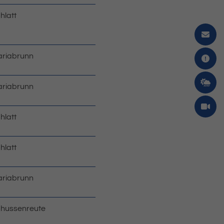
hlatt
riabrunn
riabrunn
hlatt
hlatt
riabrunn
hussenreute