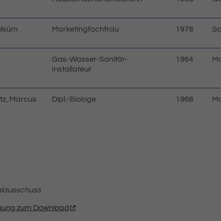
ülsüm
Marketingfachfrau
1978
Sc
Gas-Wasser-Sanitär-
1964
Ma
Installateur
nitz, Marcus
Dipl.-Biologe
1968
Ma
lausschuss
chung zum Download