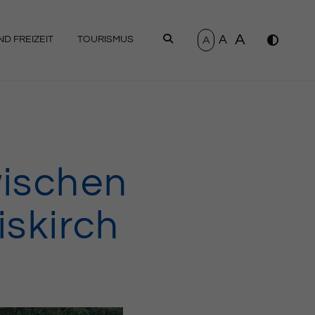
A
A
SUCHEN
A
D FREIZEIT
TOURISMUS
wischen
iskirch