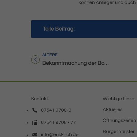
können Anlieger und auch 
Teile Beitrag:
ÄLTERE
Titel für Beitrag
Bekanntmachung der Bodenrichtwerte für Eriskirch zum 01. Januar 2023
Kontakt
Wichtige Links
Aktuelles
07541 9708-0
Telefonnummer: 0 7 5 4 1 9 7 0 8 0
Öffnungszeiten
07541 9708 - 77
Faxnummer: 0 7 5 4 1 9 7 0 8 7 7
Bürgermeister
info@eriskirch.de