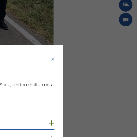
 Seite, andere helfen uns
wischen Friedrichshafen
rde die Fahrradstraße von
shafen und Landrat Luca
Cookies anzeigen
steigern. Dafür erweitern
l ist, unterstützen wir als