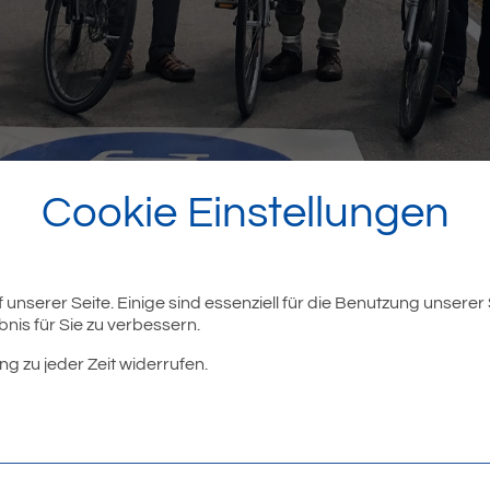
Cookie Einstellungen
unserer Seite. Einige sind essenziell für die Benutzung unserer
nis für Sie zu verbessern.
nen sich freuen: Ab sofort ist der vormalige Wirtschaftsweg z
ng zu jeder Zeit widerrufen.
 zur B 31 verläuft, offiziell eine Fahrradstraße. Freigegeben wu
r aus Eriskirch, Bürgermeister Dieter Stauber aus Friedrich
v.l.n.r.).
sich zum Ziel gemacht, den Anteil des Radverkehrs deutlich zu 
erlich das Radwegenetz im Landkreis. Dort wo es fachlich sinnvol