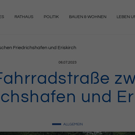
ES
RATHAUS
POLITIK
BAUEN & WOHNEN
LEBEN UN
NGEN
chen Friedrichshafen und Eriskirch
Veröffentlicht am:
06.07.2023
ahrradstraße z
ichshafen und Er
ALLGEMEIN