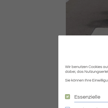
Wir benutzen Cookies auf 
dabei, das Nutzungserleb
Radlerinnen und Radler kön
Sie können Ihre Einwilligu
und Eriskirch, der parallel
Bürgermeister Arman Aigne
Wilhelm Prayon (auf dem Bild 
Essenzielle
Essenzielle
„Der Bodenseekreis hat es 
und verbessern wir kontinui