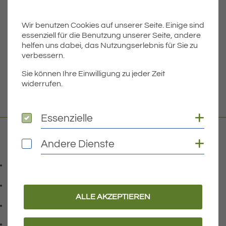
ÄLTERE
Titel für Beitrag
Wasserratten und Sonnenanbeter aufgepasst!
Wir benutzen Cookies auf unserer Seite. Einige sind
essenziell für die Benutzung unserer Seite, andere
BEITRÄGE
helfen uns dabei, das Nutzungserlebnis für Sie zu
verbessern.
Sie können Ihre Einwilligung zu jeder Zeit
NEUERE
widerrufen.
Titel für Beitrag
Öffentliche Bekanntmachung über das Recht auf Einsicht in das Wählerverzeichnis […]
Coo
Essenzielle
Essenzielle
Coo
Andere Dienste
Andere Dienste
Kontakt
07541 9708-0
Telefonnummer: 0 7 5 4 1 9 7 0 8 0
07541 9708 - 77
Faxnummer: 0 7 5 4 1 9 7 0 8 7 7
ALLE AKZEPTIEREN
info@eriskirch.de
E-Mail Adresse: info@eriskirch.de
Adresse:
Schussenstraße 18