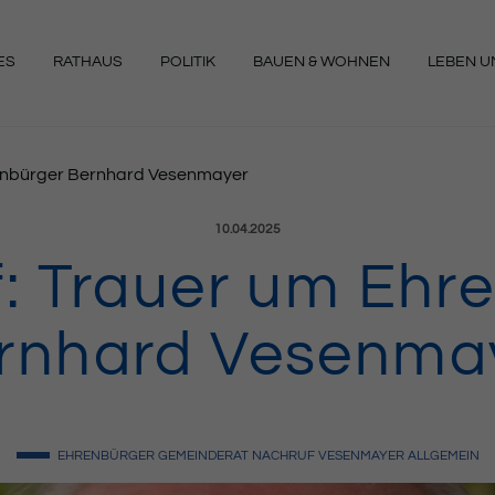
ES
RATHAUS
POLITIK
BAUEN & WOHNEN
LEBEN UN
NGEN
enbürger Bernhard Vesenmayer
Veröffentlicht am:
10.04.2025
: Trauer um Ehr
rnhard Vesenma
EHRENBÜRGER
GEMEINDERAT
NACHRUF
VESENMAYER
ALLGEMEIN