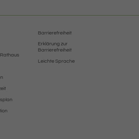
Barrierefreiheit
Erklärung zur
Barrierefreiheit
 Rathaus
Leichte Sprache
en
eit
tsplan
tion