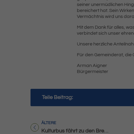
seiner unermüdlichen Hing
bereichert hat. Sein Wirken
Vermächtnis wird uns daran
Mit dem Dank für alles, wa
verbindet sich unser ehre
Unsere herzliche Anteilnah
Für den Gemeinderat, die
Arman Aigner
Bürgermeister
Teile Beitrag:
ÄLTERE
Titel für Beitrag
Kulturbus fährt zu den Bregenzer Festspielen 2025 – Der Freischütz