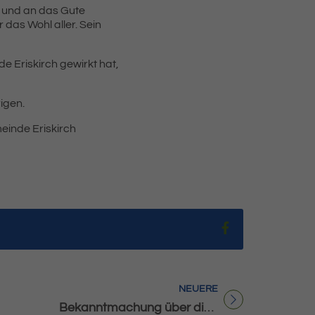
 und an das Gute
 das Wohl aller. Sein
e Eriskirch gewirkt hat,
igen.
einde Eriskirch
Teilen auf Fac
NEUERE
Titel für Beitrag
Bekanntmachung über die Durchführung des Volksbegehrens „XXL-Landtag verhindern!“ über das „Gesetz zur Änderung des Landtagswahlgesetzes – Aufblähung des Landtags durch Reduktion der Wahlkreise und Direktmandate von 70 auf 38 vermeiden“