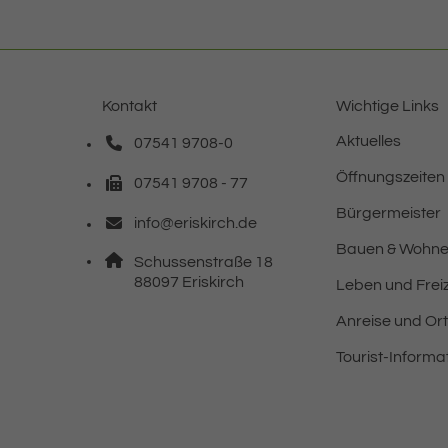
Kontakt
Wichtige Links
Aktuelles
07541 9708-0
Telefonnummer: 0 7 5 4 1 9 7 0 8 0
Öffnungszeiten
07541 9708 - 77
Faxnummer: 0 7 5 4 1 9 7 0 8 7 7
Bürgermeister
info@eriskirch.de
E-Mail Adresse: info@eriskirch.de
Bauen & Wohn
Adresse:
Schussenstraße 18
, 8 8 0 9 7
88097
Eriskirch
Leben und Freiz
Anreise und Or
Tourist-Informa