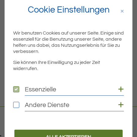
Cookie Einstellungen
Katholischer
Wir benutzen Cookies auf unserer Seite. Einige sind
Kindergarten Arche,
essenziell für die Benutzung unserer Seite, andere
Mariabrunn
helfen uns dabei, das Nutzungserlebnis für Sie zu
verbessern.
Leiterin: Yvonne Denkinger
Sie können Ihre Einwilligung zu jeder Zeit
widerrufen.
WEITERLESEN
Coo
Essenzielle
Essenzielle
Coo
Andere Dienste
Andere Dienste
Kontakt
07541 9708-0
ALLE AKZEPTIEREN