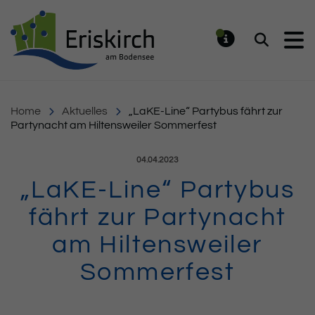
Gemeinde Eriskirch
Suchen
MELDUNG
Home
Aktuelles
„LaKE-Line“ Partybus fährt zur
Partynacht am Hiltensweiler Sommerfest
Veröffentlicht am:
04.04.2023
„LaKE-Line“ Partybus
fährt zur Partynacht
am Hiltensweiler
Sommerfest