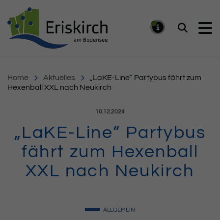
Gemeinde Eriskirch
Suchen
MELDUNG
Home
Aktuelles
„LaKE-Line“ Partybus fährt zum
Hexenball XXL nach Neukirch
Veröffentlicht am:
10.12.2024
„LaKE-Line“ Partybus
fährt zum Hexenball
XXL nach Neukirch
ALLGEMEIN