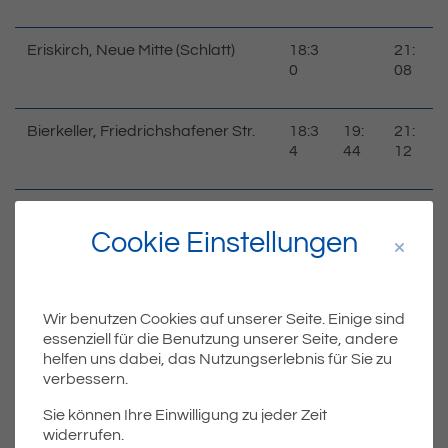
Eriskirch, Neue Mitte (Schlatt)
18:3
21:
0
08
Bierkeller, Friedrichshafener Str.
18:3
19:
21:
4
44
12
Langenargen, Bahnhof
18:3
19:
21:
8
48
16
Cookie Einstellungen
Oberdorf Tettnanger Str.
18:4
4
Wir benutzen Cookies auf unserer Seite. Einige sind
essenziell für die Benutzung unserer Seite, andere
helfen uns dabei, das Nutzungserlebnis für Sie zu
Gohren, Bushaltestelle
19:
21:
verbessern.
52
20
Sie können Ihre Einwilligung zu jeder Zeit
widerrufen.