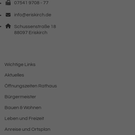
07541 9708 - 77
Faxnummer: 0 7 5 4 1 9 7 0 8 7 7
info@eriskirch.de
E-Mail Adresse: info@eriskirch.de
Adresse:
Schussenstraße 18
, 8 8 0 9 7
88097
Eriskirch
Wichtige Links
Aktuelles
Öffnungszeiten Rathaus
Bürgermeister
Bauen & Wohnen
Leben und Freizeit
Anreise und Ortsplan