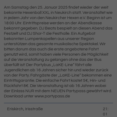
Am Samstag den 25. Januar 2025 findet wieder der weit
bekannte Hexenball XXL in Neukirch statt. Veranstaltet wie
in jedem Jahr von den Neukircher Hexen e.V. Beginn ist um
18:00 Uhr. Eintrittspreise werden an der Abendkasse
bekannt gegeben. DJ Beats bespielt an diesen Abend das
Festzelt und DJ Shor-T die Festhalle. Ein Aufgebot
bekannten Lumpenkapellen aus unserer Region
unterstützen das gesamte musikalische Spektakel. Wir
bitten darum das auch die erste angebotene Fahrt
genutzt wird, somit haben viele Personen die Möglichkeit
auf die Veranstaltung zu gelangen ohne das der Bus
überfüllt ist! Der Partybus „LaKE-Line“ fährt alle
Jugendlichen ab 16 Jahren sicher hin und wieder zurück
von der Party. Fahrgäste der „LaKE-Line“ bekommen eine
Eintrittsgarantie. Die einfache Fahrt kostet 5€, Hin- und
Rückfahrt 8€. Die Veranstaltung ist ab 16 Jahren wobei
der Einlass NUR mit dem NEUEN Partypass gewährt wird.
Download unter www.partypass.de
Eriskirch, Irisstraße
21:
01