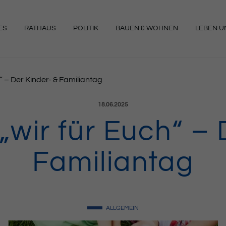
ES
RATHAUS
POLITIK
BAUEN & WOHNEN
LEBEN UN
NGEN
h“ – Der Kinder- & Familiantag
Veröffentlicht am:
18.06.2025
 „wir für Euch“ – 
Familiantag
ALLGEMEIN