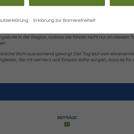
präsentieren sich viele Langenargener Vereine mit Mitmachakt
ngeboten. Egal ob sportlich, kreativ oder technisch – die Vielf
utzerklärung
Erklärung zur Barrierefreiheit
ndet eine Tombola statt – mit attraktiven Preisen! Die Gewinne
itangebote in der Region, sodass die Kinder nicht nur an diesem
en.
 leibliche Wohl ausreichend gesorgt. Der Tag lebt vom ehrenamt
glieder, die mit viel Herz und Einsatz dafür sorgen, dass es für 
BEITRÄGE