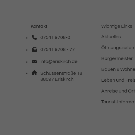
Kontakt
Wichtige Links
Aktuelles
07541 9708-0
Telefonnummer: 0 7 5 4 1 9 7 0 8 0
Öffnungszeiten
07541 9708 - 77
Faxnummer: 0 7 5 4 1 9 7 0 8 7 7
Bürgermeister
info@eriskirch.de
E-Mail Adresse: info@eriskirch.de
Bauen & Wohn
Adresse:
Schussenstraße 18
, 8 8 0 9 7
88097
Eriskirch
Leben und Freiz
Anreise und Or
Tourist-Informa