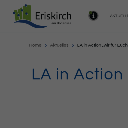
Gemeinde Eriskirch
AKTUELL
MELDU
Home
Aktuelles
LA in Action „wir für Euc
LA in Action