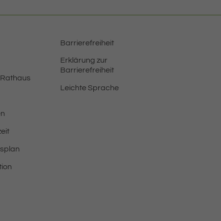
Barrierefreiheit
Erklärung zur
Barrierefreiheit
 Rathaus
Leichte Sprache
en
eit
tsplan
tion