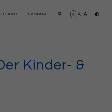
A
A
SUCHEN
A
D FREIZEIT
TOURISMUS
Der Kinder- &