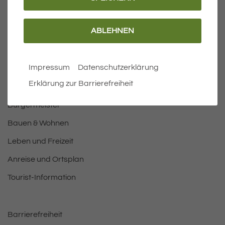
ABLEHNEN
Wichtige Links
Impressum
Datenschutzerklärung
Aktuelles
Erklärung zur Barrierefreiheit
Öffnungszeiten Rathaus
Bürgermeister
Bauen & Wohnen
Leben und Freizeit
Anreise und Ortsplan
Tourist-Information
Barrierefreiheit