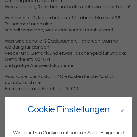
Outdoorpark in Österreich
Wasseraction, Rutschen und vieles mehr wartet auf euch!
Wer kann mit? Jugendliche ab 14 Jahren. Maximal 15
Teilnehmer*innen also
schnell anmelden, wer zuerst kommt mahlt zuerst!
Was wird benötigt? Badesachen, Handtuch, warme
Kleidung für danach,
Vesper und Getränk und etwas Taschengeld für Snacks,
Getränke etc. vor Ort
und gülitge Ausweisdokumente
Was kostet die Ausfahrt? Die Kosten für die Ausfahrt
belaufen sich mit
Fahrtkosten und Eintritt bei 25,00€
Anmeldung per Mail oder durch
den Scan des QR-Codes an:
Cookie Einstellungen
LENZ@Langenargen.de oder
Mauro.Girimonte@kressbronn.de
Wir benutzen Cookies auf unserer Seite. Einige sind