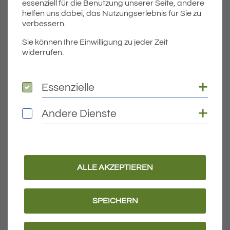
essenziell für die Benutzung unserer Seite, andere
Die Einverständniserklärung für Minderjährige als PDF
helfen uns dabei, das Nutzungserlebnis für Sie zu
zum Download
verbessern.
Die Einwilligungserklärung für Fotorechte Area 47 als PDF
Sie können Ihre Einwilligung zu jeder Zeit
zum Download
widerrufen.
Der Flyer als PDF zum Download
Coo
Essenzielle
Essenzielle
Coo
Andere Dienste
Andere Dienste
Teil
Teile Beitrag:
ALLE AKZEPTIEREN
ÄLTERE
Titel für Beitrag
Eriskirch surft jetzt mit Glasfaser
SPEICHERN
BEITRÄGE