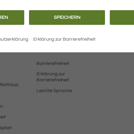
REN
SPEICHERN
BEITRÄGE
utzerklärung
Erklärung zur Barrierefreiheit
Barrierefreiheit
Erklärung zur
Barrierefreiheit
 Rathaus
Leichte Sprache
en
eit
tsplan