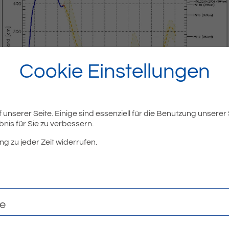
Cookie Einstellungen
unserer Seite. Einige sind essenziell für die Benutzung unserer
nis für Sie zu verbessern.
ng zu jeder Zeit widerrufen.
nd die Vorhersagen von heute, 03.06., 10:45 Uhr: Wir erwarten
 Wasserstandes und eine Entspannung der Hochwasserlage.
te