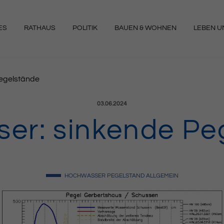
ES
RATHAUS
POLITIK
BAUEN & WOHNEN
LEBEN UN
NGEN
egelstände
Veröffentlicht am:
03.06.2024
er: sinkende Pe
HOCHWASSER
PEGELSTAND
ALLGEMEIN