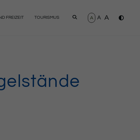
A
A
SUCHEN
A
D FREIZEIT
TOURISMUS
gelstände