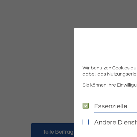
Wir benutzen Cookies auf 
dabei, das Nutzungserleb
Sie können Ihre Einwilligu
Die neuesten Pegelstände u
Essenzielle
Essenzielle
deutlichen Rückgang des
Andere Diens
Andere Dienste
Teile Beitrag: