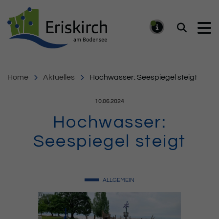
Gemeinde Eriskirch
Suchen
MELDUNG
Home
Aktuelles
Hochwasser: Seespiegel steigt
Veröffentlicht am:
10.06.2024
Hochwasser:
Seespiegel steigt
ALLGEMEIN