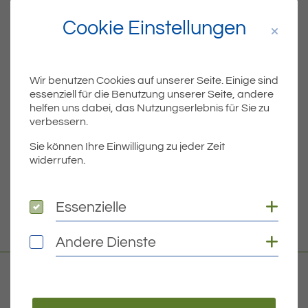
Cookie Einstellungen
Teil
Teile Beitrag:
Wir benutzen Cookies auf unserer Seite. Einige sind
essenziell für die Benutzung unserer Seite, andere
ÄLTERE
helfen uns dabei, das Nutzungserlebnis für Sie zu
Titel für Beitrag
Akute Hochwassergefahr entlang der Flüsse
verbessern.
Sie können Ihre Einwilligung zu jeder Zeit
BEITRÄGE
widerrufen.
NEUERE
Coo
Essenzielle
Essenzielle
Titel für Beitrag
Hochwasser: Holzbrücke Eriskirch gesperrt
Coo
Andere Dienste
Andere Dienste
Kontakt