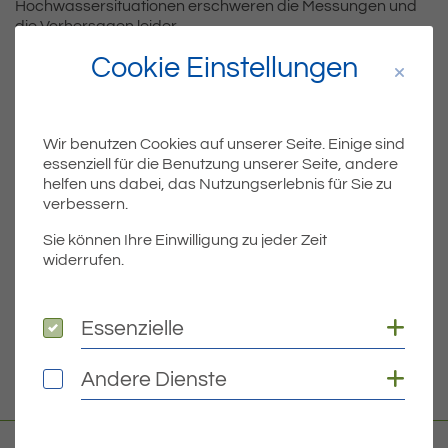
Hochwassersituationen erschweren die Messungen und
die Vorhersagen leider.
Cookie Einstellungen
Teil
Teile Beitrag:
Wir benutzen Cookies auf unserer Seite. Einige sind
essenziell für die Benutzung unserer Seite, andere
helfen uns dabei, das Nutzungserlebnis für Sie zu
ÄLTERE
verbessern.
Titel für Beitrag
Hochwasser: ein Blick von oben
Sie können Ihre Einwilligung zu jeder Zeit
widerrufen.
BEITRÄGE
Coo
Essenzielle
Essenzielle
NEUERE
Titel für Beitrag
Mehr auf YouTube
Coo
Andere Dienste
Andere Dienste