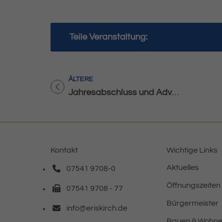
Teile Veranstaltung:
ÄLTERE
Titel für Veranstaltung
Jahresabschluss und Adventsfeier VdK
Kontakt
Wichtige Links
Aktuelles
07541 9708-0
Telefonnummer: 0 7 5 4 1 9 7 0 8 0
Öffnungszeiten
07541 9708 - 77
Faxnummer: 0 7 5 4 1 9 7 0 8 7 7
Bürgermeister
info@eriskirch.de
E-Mail Adresse: info@eriskirch.de
Bauen & Wohn