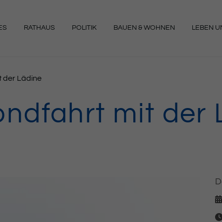
ES
RATHAUS
POLITIK
BAUEN & WOHNEN
LEBEN UN
NGEN
t der Lädine
ondfahrt mit der 
D
D
Ze