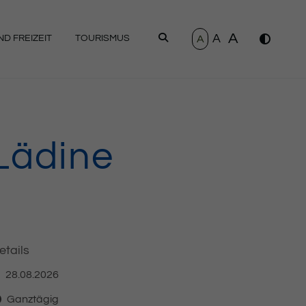
A
A
SUCHEN
A
D FREIZEIT
TOURISMUS
Lädine
etails
28.08.2026
atum
Ganztägig
it