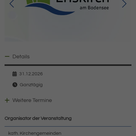
Details ausblenden
Details
31.12.2026
Datum
Ganztägig
Zeit
Weitere Veranstaltungen anzeigen
Weitere Termine
Organisator der Veranstaltung
kath. Kirchengemeinden