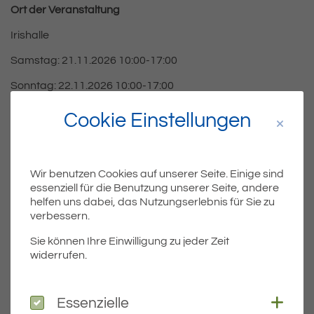
Ort der Veranstaltung
Irishalle
Samstag: 21.11.2026 10:00-17:00
Sonntag: 22.11.2026 10:00-17:00
Cookie Einstellungen
Wir benutzen Cookies auf unserer Seite. Einige sind
essenziell für die Benutzung unserer Seite, andere
helfen uns dabei, das Nutzungserlebnis für Sie zu
verbessern.
Teil
Teile Veranstaltung:
Sie können Ihre Einwilligung zu jeder Zeit
widerrufen.
ÄLTERE
Coo
Essenzielle
Titel für Veranstaltung
Essenzielle
Radtour über die Höhen des Pfänders