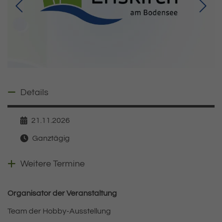
Details ausblenden
Details
21.11.2026
Datum
Ganztägig
Zeit
Weitere Veranstaltungen anzeigen
Weitere Termine
Organisator der Veranstaltung
Team der Hobby-Ausstellung