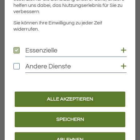
helfen uns dabei, das Nutzungserlebnis für Sie zu
verbessern.
Sie können Ihre Einwilligung zu jeder Zeit
widerrufen.
Coo
Essenzielle
Essenzielle
Coo
Andere Dienste
Andere Dienste
Teil
Teile Veranstaltung:
ÄLTERE
ALLE AKZEPTIEREN
Titel für Veranstaltung
Fachführung Botanik – Kräuterführung
SPEICHERN
VERANSTALTUNGEN
ABLEHNEN
NEUERE