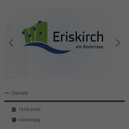
Details ausblenden
Details
19.09.2026
Datum
Ganztägig
Zeit