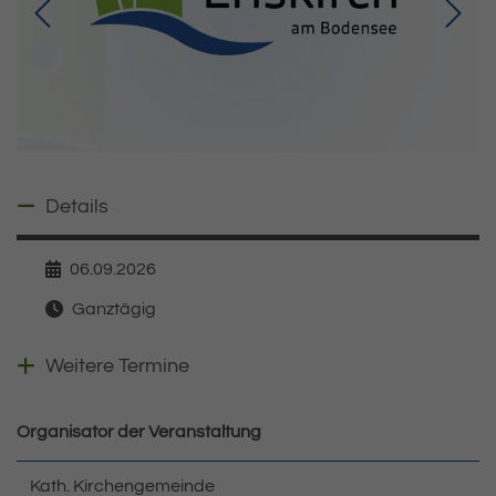
Details ausblenden
Details
06.09.2026
Datum
Ganztägig
Zeit
Weitere Veranstaltungen anzeigen
Weitere Termine
Organisator der Veranstaltung
Kath. Kirchengemeinde