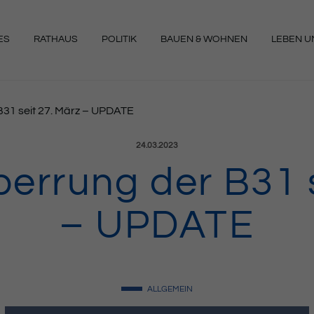
ES
RATHAUS
POLITIK
BAUEN & WOHNEN
LEBEN UN
NGEN
B31 seit 27. März – UPDATE
Veröffentlicht am:
24.03.2023
perrung der B31 
– UPDATE
ALLGEMEIN