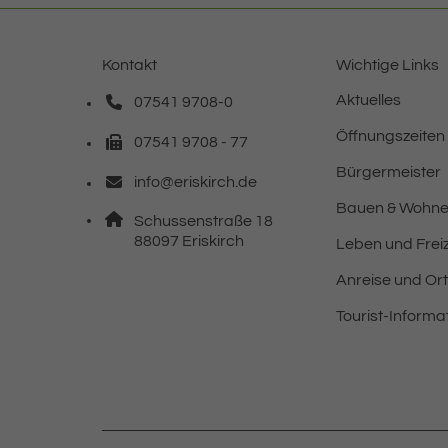
Kontakt
Wichtige Links
Aktuelles
07541 9708-0
Telefonnummer: 0 7 5 4 1 9 7 0 8 0
Öffnungszeiten
07541 9708 - 77
Faxnummer: 0 7 5 4 1 9 7 0 8 7 7
Bürgermeister
info@eriskirch.de
E-Mail Adresse: info@eriskirch.de
Bauen & Wohn
Adresse:
Schussenstraße 18
, 8 8 0 9 7
88097
Eriskirch
Leben und Freiz
Anreise und Or
Tourist-Informa