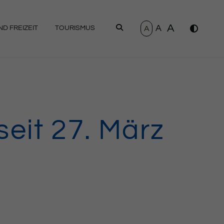
A
A
SUCHEN
A
D FREIZEIT
TOURISMUS
seit 27. März