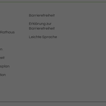
Barrierefreiheit
Erklärung zur
Barrierefreiheit
 Rathaus
Leichte Sprache
en
eit
tsplan
tion