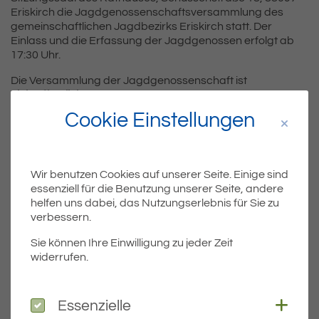
Eriskirch die Jagdgenossenschaftsversammlung des
gemeinschaftlichen Jagdbezirks Eriskirch statt. Der
Einlass und die Erfassung der Jagdgenossen erfolgt ab
17:30 Uhr.
Die Versammlung der Jagdgenossenschaft ist
nichtöffentlich
. Es haben nur die Mitglieder
(Jagdgenossen) des gemeinschaftlichen Jagdbezirks
Cookie Einstellungen
Eriskirch und deren Bevollmächtigte Zutritt.
Download
der Einladung
Download
der Bevollmächtigung
Wir benutzen Cookies auf unserer Seite. Einige sind
essenziell für die Benutzung unserer Seite, andere
helfen uns dabei, das Nutzungserlebnis für Sie zu
verbessern.
Teil
Teile Beitrag:
Sie können Ihre Einwilligung zu jeder Zeit
widerrufen.
ÄLTERE
Titel für Beitrag
Coo
Bundestagswahl am 26.09.2021
Essenzielle
Essenzielle