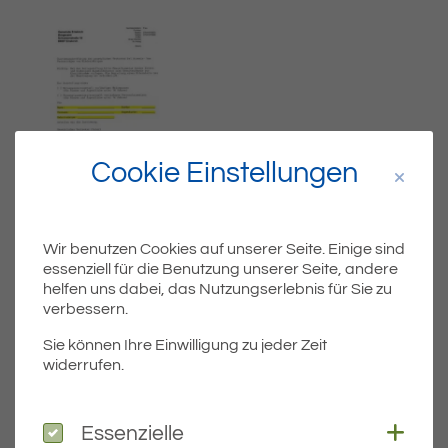
Cookie Einstellungen
Wir benutzen Cookies auf unserer Seite. Einige sind
essenziell für die Benutzung unserer Seite, andere
helfen uns dabei, das Nutzungserlebnis für Sie zu
Dateiname
verbessern.
ZUSTIMMUNGSERKLAERUNG-DER-GES-
VERTRETER-BEI-AUSWEIS-BZW-
Sie können Ihre Einwilligung zu jeder Zeit
PASSANTRAEGEN-VON-
widerrufen.
MINDERJAEHRIGEN.PDF
Dateityp
PDF
Coo
Essenzielle
Essenzielle