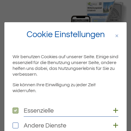
Cookie Einstellungen
Wir benutzen Cookies auf unserer Seite. Einige sind
essenziell für die Benutzung unserer Seite, andere
helfen uns dabei, das Nutzungserlebnis für Sie zu
verbessern.
Dateiname
MIBLA_KW07.PDF
Sie können Ihre Einwilligung zu jeder Zeit
widerrufen.
Dateityp
PDF
Dateigröße
4.45 MB
Coo
Essenzielle
Essenzielle
Coo
Andere Dienste
Andere Dienste