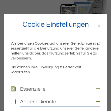
Cookie Einstellungen
Wir benutzen Cookies auf unserer Seite. Einige sind
essenziell für die Benutzung unserer Seite, andere
helfen uns dabei, das Nutzungserlebnis für Sie zu
Dateiname
ERIKW5124SEITEN.PDF
verbessern.
Sie können Ihre Einwilligung zu jeder Zeit
Dateityp
PDF
widerrufen.
Dateigröße
9.59 MB
Coo
Essenzielle
Essenzielle
Coo
Andere Dienste
Andere Dienste
DOWNLOAD