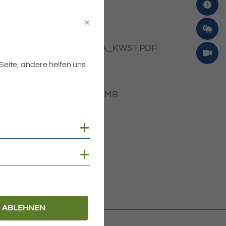
Dateiname
MIBLA_KW51.PDF
 Seite, andere helfen uns
Dateityp
PDF
Dateigröße
13.42 MB
Cookies anzeigen
Cookies anzeigen
ABLEHNEN