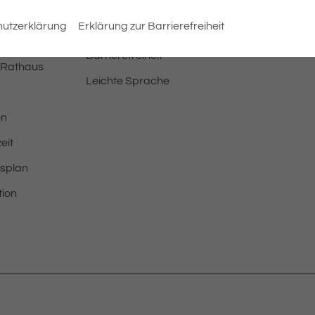
Barrierefreiheit
utzerklärung
Erklärung zur Barrierefreiheit
Erklärung zur
Barrierefreiheit
 Rathaus
Leichte Sprache
en
eit
tsplan
tion