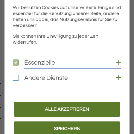
Wir benutzen Cookies auf unserer Seite. Einige sind
Dateigröße
6.84 MB
essenziell für die Benutzung unserer Seite, andere
helfen uns dabei, das Nutzungserlebnis für Sie zu
verbessern.
DOWNLOAD
Sie können Ihre Einwilligung zu jeder Zeit
widerrufen.
Coo
Essenzielle
Essenzielle
Kontakt
Coo
Andere Dienste
Andere Dienste
07541 9708-0
Telefonnummer: 0 7 5 4 1 9 7 0 8 0
07541 9708 - 77
Faxnummer: 0 7 5 4 1 9 7 0 8 7 7
info@eriskirch.de
ALLE AKZEPTIEREN
E-Mail Adresse: info@eriskirch.de
Adresse:
Schussenstraße 18
, 8 8 0 9 7
88097
Eriskirch
SPEICHERN