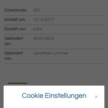
Downloads
300
Erstellt am
15.12.2017
Erstellt von
lotta
Geändert
26.07.2023
am
Geändert
Jonathan Lachner
von
Dateiname
MIBLA-50.PDF
Cookie Einstellungen
Dateityp
PDF