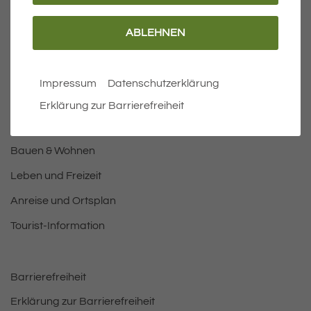
ABLEHNEN
Wichtige Links
Aktuelles
Impressum
Datenschutzerklärung
Öffnungszeiten Rathaus
Erklärung zur Barrierefreiheit
Bürgermeister
Bauen & Wohnen
Leben und Freizeit
Anreise und Ortsplan
Tourist-Information
Barrierefreiheit
Erklärung zur Barrierefreiheit