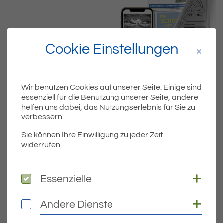
Cookie Einstellungen
Wir benutzen Cookies auf unserer Seite. Einige sind
essenziell für die Benutzung unserer Seite, andere
helfen uns dabei, das Nutzungserlebnis für Sie zu
Dateiname
MIBLA_KW05.PDF
verbessern.
Sie können Ihre Einwilligung zu jeder Zeit
Dateityp
PDF
widerrufen.
Dateigröße
3.63 MB
Coo
Essenzielle
Essenzielle
Coo
Andere Dienste
Andere Dienste
DOWNLOAD