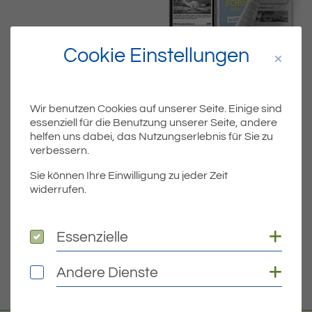
Cookie Einstellungen
Wir benutzen Cookies auf unserer Seite. Einige sind
essenziell für die Benutzung unserer Seite, andere
helfen uns dabei, das Nutzungserlebnis für Sie zu
Dateiname
ERIKW4916SEITEN.PDF
verbessern.
Dateityp
PDF
Sie können Ihre Einwilligung zu jeder Zeit
widerrufen.
Dateigröße
4.02 MB
Coo
Essenzielle
Essenzielle
DOWNLOAD
Coo
Andere Dienste
Andere Dienste