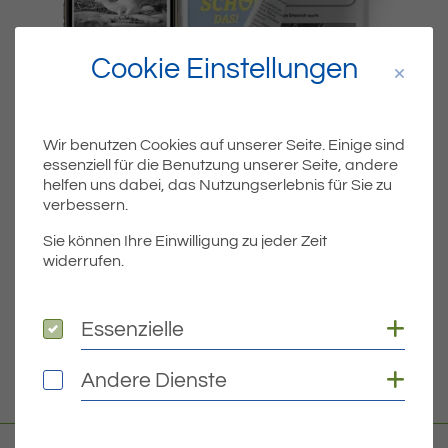
Cookie Einstellungen
Wir benutzen Cookies auf unserer Seite. Einige sind
essenziell für die Benutzung unserer Seite, andere
Dateiname
MIBLA-49-2020.PDF
helfen uns dabei, das Nutzungserlebnis für Sie zu
verbessern.
Dateityp
PDF
Sie können Ihre Einwilligung zu jeder Zeit
widerrufen.
Dateigröße
7.41 MB
Coo
Essenzielle
Essenzielle
DOWNLOAD
Coo
Andere Dienste
Andere Dienste