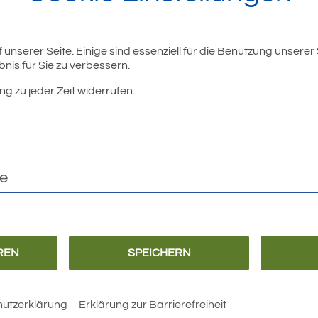
unserer Seite. Einige sind essenziell für die Benutzung unserer
nis für Sie zu verbessern.
ng zu jeder Zeit widerrufen.
r
te
REN
SPEICHERN
Barrierefreiheit
Erklärung zur
Barrierefreiheit
utzerklärung
Erklärung zur Barrierefreiheit
 Rathaus