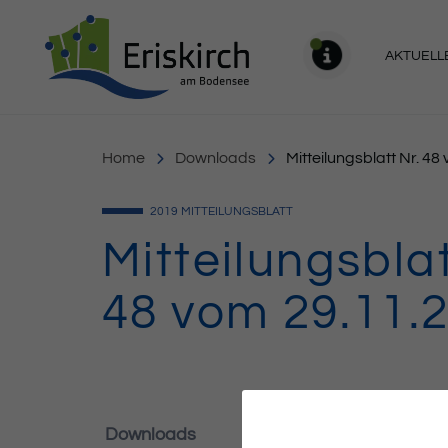
Gemeinde Eriskirch
AKTUELL
MELDU
Home
Downloads
Mitteilungsblatt Nr. 4
2019
MITTEILUNGSBLATT
Mitteilungsblat
48 vom 29.11.
Downloads
536