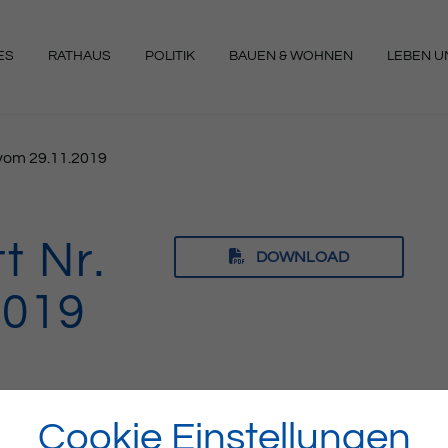
ES
RATHAUS
POLITIK
BAUEN & WOHNEN
LEBEN UN
NGEN
8 vom 29.11.2019
t Nr.
DOWNLOAD
2019
Cookie Einstellungen