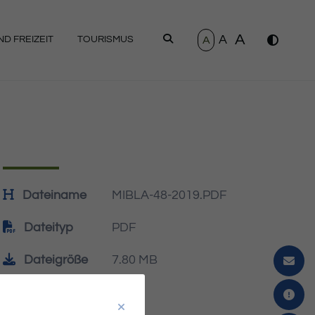
A
A
SUCHEN
A
D FREIZEIT
TOURISMUS
Dateiname
MIBLA-48-2019.PDF
Dateityp
PDF
Dateigröße
7.80 MB