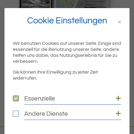
Cookie Einstellungen
Wir benutzen Cookies auf unserer Seite. Einige sind
essenziell für die Benutzung unserer Seite, andere
Dateiname
MIBLA-KW48-2022.PDF
helfen uns dabei, das Nutzungserlebnis für Sie zu
verbessern.
Dateityp
PDF
Sie können Ihre Einwilligung zu jeder Zeit
widerrufen.
Dateigröße
3.68 MB
Coo
Essenzielle
Essenzielle
DOWNLOAD
Coo
Andere Dienste
Andere Dienste