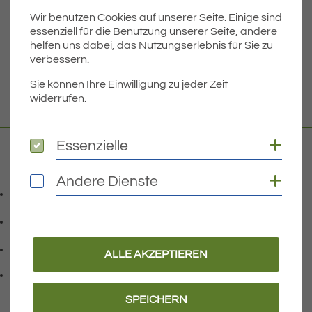
Wir benutzen Cookies auf unserer Seite. Einige sind
Dateigröße
7.43 MB
essenziell für die Benutzung unserer Seite, andere
helfen uns dabei, das Nutzungserlebnis für Sie zu
verbessern.
DOWNLOAD
Sie können Ihre Einwilligung zu jeder Zeit
widerrufen.
Coo
Essenzielle
Essenzielle
Kontakt
Coo
Andere Dienste
Andere Dienste
07541 9708-0
Telefonnummer: 0 7 5 4 1 9 7 0 8 0
07541 9708 - 77
Faxnummer: 0 7 5 4 1 9 7 0 8 7 7
info@eriskirch.de
ALLE AKZEPTIEREN
E-Mail Adresse: info@eriskirch.de
Adresse:
Schussenstraße 18
, 8 8 0 9 7
88097
Eriskirch
SPEICHERN