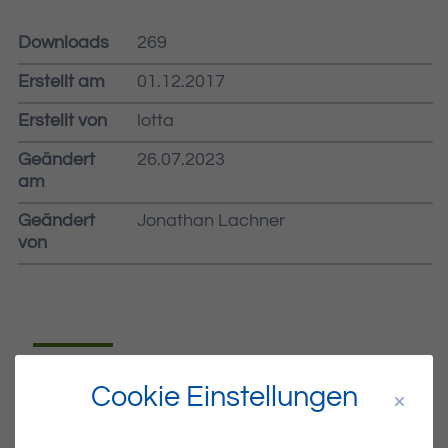
Downloads
269
Erstellt am
01.12.2017
Erstellt von
lotta
Geändert
26.07.2023
am
Geändert
Jonathan Lachner
von
Dateiname
MIBLA-48.PDF
Cookie Einstellungen
Dateityp
PDF