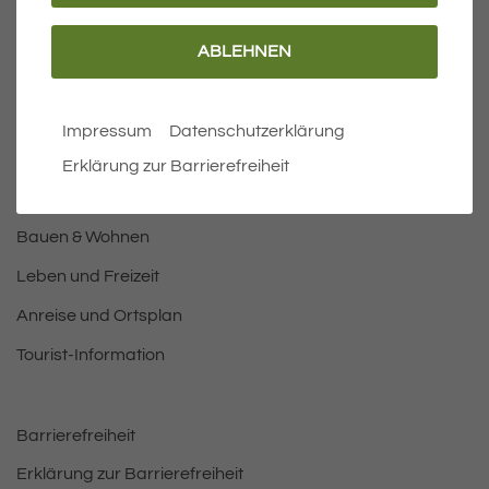
ABLEHNEN
Wichtige Links
Aktuelles
Impressum
Datenschutzerklärung
Öffnungszeiten Rathaus
Erklärung zur Barrierefreiheit
Bürgermeister
Bauen & Wohnen
Leben und Freizeit
Anreise und Ortsplan
Tourist-Information
Barrierefreiheit
Erklärung zur Barrierefreiheit