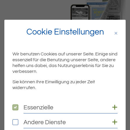
Cookie Einstellungen
Wir benutzen Cookies auf unserer Seite. Einige sind
essenziell für die Benutzung unserer Seite, andere
helfen uns dabei, das Nutzungserlebnis für Sie zu
Dateiname
verbessern.
ERI_KW47_20_SEITEN.PDF
Sie können Ihre Einwilligung zu jeder Zeit
widerrufen.
Dateityp
PDF
Dateigröße
7.24 MB
Coo
Essenzielle
Essenzielle
Coo
Andere Dienste
Andere Dienste
DOWNLOAD