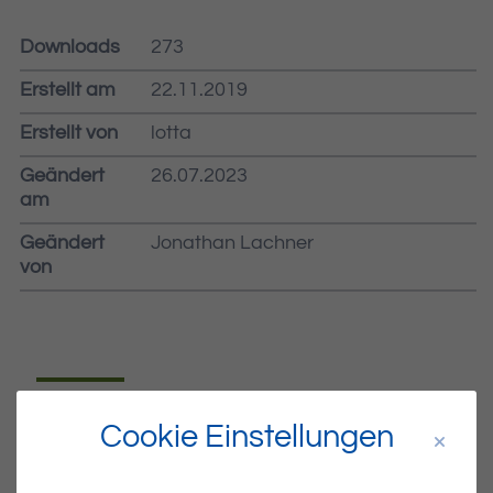
Downloads
273
Erstellt am
22.11.2019
Erstellt von
lotta
Geändert
26.07.2023
am
Geändert
Jonathan Lachner
von
Dateiname
MIBLA-47-2019.PDF
Cookie Einstellungen
Dateityp
PDF