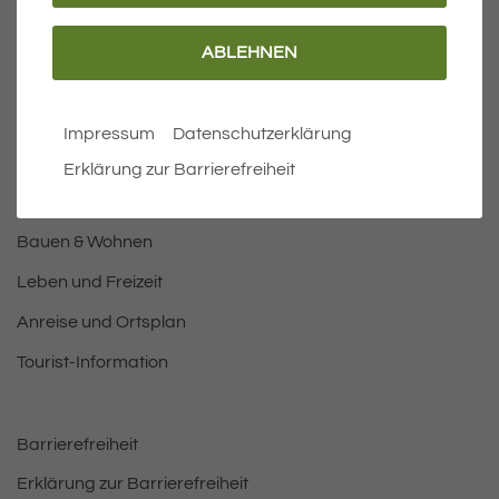
ABLEHNEN
Wichtige Links
Aktuelles
Impressum
Datenschutzerklärung
Öffnungszeiten Rathaus
Erklärung zur Barrierefreiheit
Bürgermeister
Bauen & Wohnen
Leben und Freizeit
Anreise und Ortsplan
Tourist-Information
Barrierefreiheit
Erklärung zur Barrierefreiheit