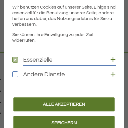
Wir benutzen Cookies auf unserer Seite. Einige sind
Dateigröße
5.50 MB
essenziell für die Benutzung unserer Seite, andere
helfen uns dabei, das Nutzungserlebnis für Sie zu
verbessern.
DOWNLOAD
Sie können Ihre Einwilligung zu jeder Zeit
widerrufen.
Coo
Essenzielle
Essenzielle
Kontakt
Coo
Andere Dienste
Andere Dienste
07541 9708-0
Telefonnummer: 0 7 5 4 1 9 7 0 8 0
07541 9708 - 77
Faxnummer: 0 7 5 4 1 9 7 0 8 7 7
info@eriskirch.de
ALLE AKZEPTIEREN
E-Mail Adresse: info@eriskirch.de
Adresse:
Schussenstraße 18
, 8 8 0 9 7
88097
Eriskirch
SPEICHERN