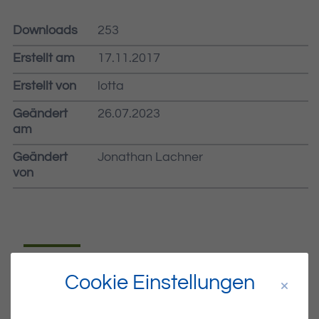
Downloads
253
Erstellt am
17.11.2017
Erstellt von
lotta
Geändert
26.07.2023
am
Geändert
Jonathan Lachner
von
Dateiname
MIBLA46.PDF
Cookie Einstellungen
Dateityp
PDF