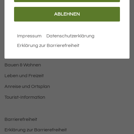
ABLEHNEN
Wichtige Links
Aktuelles
Impressum
Datenschutzerklärung
Öffnungszeiten Rathaus
Erklärung zur Barrierefreiheit
Bürgermeister
Bauen & Wohnen
Leben und Freizeit
Anreise und Ortsplan
Tourist-Information
Barrierefreiheit
Erklärung zur Barrierefreiheit