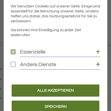
Wir benutzen Cookies auf unserer Seite. Einige sind
Dateigröße
7.12 MB
essenziell für die Benutzung unserer Seite, andere
helfen uns dabei, das Nutzungserlebnis für Sie zu
verbessern.
DOWNLOAD
Sie können Ihre Einwilligung zu jeder Zeit
widerrufen.
Coo
Essenzielle
Essenzielle
Kontakt
Coo
Andere Dienste
Andere Dienste
07541 9708-0
Telefonnummer: 0 7 5 4 1 9 7 0 8 0
07541 9708 - 77
Faxnummer: 0 7 5 4 1 9 7 0 8 7 7
info@eriskirch.de
ALLE AKZEPTIEREN
E-Mail Adresse: info@eriskirch.de
Adresse:
Schussenstraße 18
, 8 8 0 9 7
88097
Eriskirch
SPEICHERN