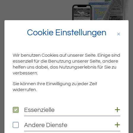
Cookie Einstellungen
Wir benutzen Cookies auf unserer Seite. Einige sind
essenziell für die Benutzung unserer Seite, andere
helfen uns dabei, das Nutzungserlebnis für Sie zu
Dateiname
verbessern.
ERI_KW46_16_SEITEN.PDF
Sie können Ihre Einwilligung zu jeder Zeit
widerrufen.
Dateityp
PDF
Dateigröße
3.79 MB
Coo
Essenzielle
Essenzielle
Coo
Andere Dienste
Andere Dienste
DOWNLOAD