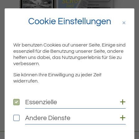
Cookie Einstellungen
Wir benutzen Cookies auf unserer Seite. Einige sind
essenziell für die Benutzung unserer Seite, andere
Dateiname
45ERISKIRCHDS.PDF
helfen uns dabei, das Nutzungserlebnis für Sie zu
verbessern.
Dateityp
PDF
Sie können Ihre Einwilligung zu jeder Zeit
widerrufen.
Dateigröße
1.40 MB
Coo
Essenzielle
Essenzielle
DOWNLOAD
Coo
Andere Dienste
Andere Dienste