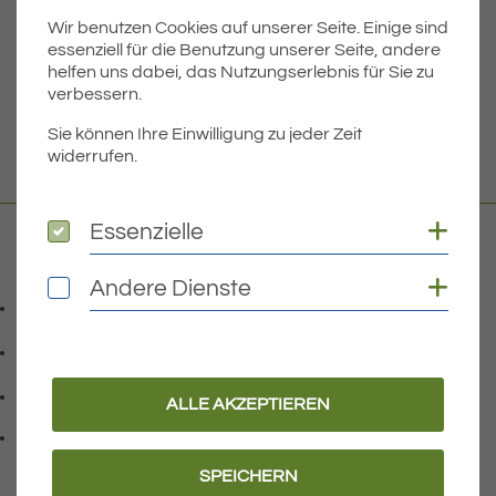
Wir benutzen Cookies auf unserer Seite. Einige sind
Dateigröße
3.92 MB
essenziell für die Benutzung unserer Seite, andere
helfen uns dabei, das Nutzungserlebnis für Sie zu
verbessern.
DOWNLOAD
Sie können Ihre Einwilligung zu jeder Zeit
widerrufen.
Coo
Essenzielle
Essenzielle
Kontakt
Coo
Andere Dienste
Andere Dienste
07541 9708-0
Telefonnummer: 0 7 5 4 1 9 7 0 8 0
07541 9708 - 77
Faxnummer: 0 7 5 4 1 9 7 0 8 7 7
info@eriskirch.de
ALLE AKZEPTIEREN
E-Mail Adresse: info@eriskirch.de
Adresse:
Schussenstraße 18
, 8 8 0 9 7
88097
Eriskirch
SPEICHERN