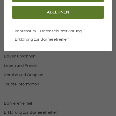
ABLEHNEN
Wichtige Links
Aktuelles
Impressum
Datenschutzerklärung
Öffnungszeiten Rathaus
Erklärung zur Barrierefreiheit
Bürgermeister
Bauen & Wohnen
Leben und Freizeit
Anreise und Ortsplan
Tourist-Information
Barrierefreiheit
Erklärung zur Barrierefreiheit