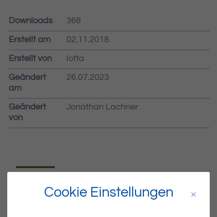
Downloads
368
Erstellt am
02.11.2018
Erstellt von
lotta
Geändert
26.07.2023
am
Geändert
Jonathan Lachner
von
Dateiname
MIBLA-44-2018.PDF
Cookie Einstellungen
Dateityp
PDF