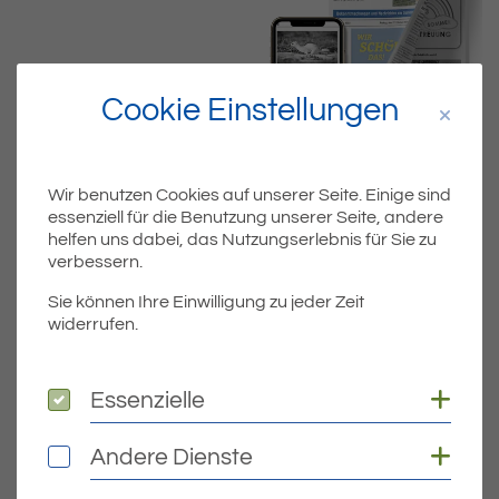
Cookie Einstellungen
Wir benutzen Cookies auf unserer Seite. Einige sind
essenziell für die Benutzung unserer Seite, andere
helfen uns dabei, das Nutzungserlebnis für Sie zu
Dateiname
MIBLA_KW42.PDF
verbessern.
Sie können Ihre Einwilligung zu jeder Zeit
Dateityp
PDF
widerrufen.
Dateigröße
8.76 MB
Coo
Essenzielle
Essenzielle
Coo
Andere Dienste
Andere Dienste
DOWNLOAD