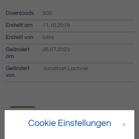
Downloads
500
Erstellt am
11.10.2019
Erstellt von
lotta
Geändert
26.07.2023
am
Geändert
Jonathan Lachner
von
Dateiname
MIBLA-41-2019.PDF
Cookie Einstellungen
Dateityp
PDF