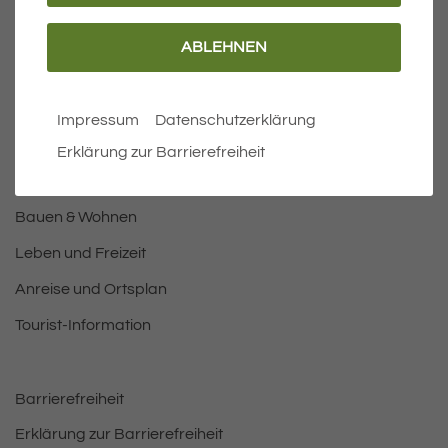
ABLEHNEN
Wichtige Links
Aktuelles
Impressum
Datenschutzerklärung
Öffnungszeiten Rathaus
Erklärung zur Barrierefreiheit
Bürgermeister
Bauen & Wohnen
Leben und Freizeit
Anreise und Ortsplan
Tourist-Information
Barrierefreiheit
Erklärung zur Barrierefreiheit