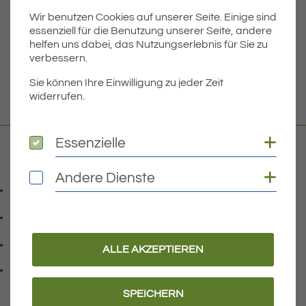
Wir benutzen Cookies auf unserer Seite. Einige sind
Dateigröße
7.24 MB
essenziell für die Benutzung unserer Seite, andere
helfen uns dabei, das Nutzungserlebnis für Sie zu
verbessern.
DOWNLOAD
Sie können Ihre Einwilligung zu jeder Zeit
widerrufen.
Coo
Essenzielle
Essenzielle
Kontakt
Coo
Andere Dienste
Andere Dienste
07541 9708-0
Telefonnummer: 0 7 5 4 1 9 7 0 8 0
07541 9708 - 77
Faxnummer: 0 7 5 4 1 9 7 0 8 7 7
info@eriskirch.de
ALLE AKZEPTIEREN
E-Mail Adresse: info@eriskirch.de
Adresse:
Schussenstraße 18
, 8 8 0 9 7
88097
Eriskirch
SPEICHERN