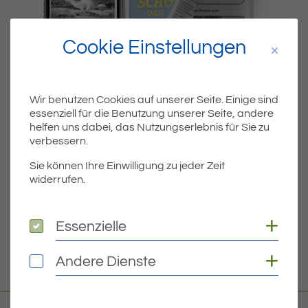
Cookie Einstellungen
Wir benutzen Cookies auf unserer Seite. Einige sind
essenziell für die Benutzung unserer Seite, andere
Dateiname
MIBLA-38-2021.PDF
helfen uns dabei, das Nutzungserlebnis für Sie zu
verbessern.
Dateityp
PDF
Sie können Ihre Einwilligung zu jeder Zeit
widerrufen.
Dateigröße
1.56 MB
Coo
Essenzielle
Essenzielle
DOWNLOAD
Coo
Andere Dienste
Andere Dienste