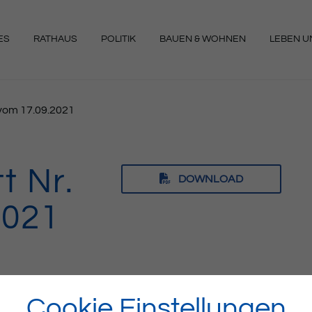
ES
RATHAUS
POLITIK
BAUEN & WOHNEN
LEBEN UN
NGEN
7 vom 17.09.2021
t Nr.
DOWNLOAD
2021
Cookie Einstellungen