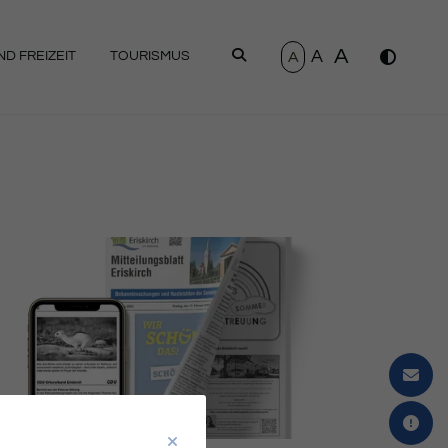
A
A
SUCHEN
A
D FREIZEIT
TOURISMUS