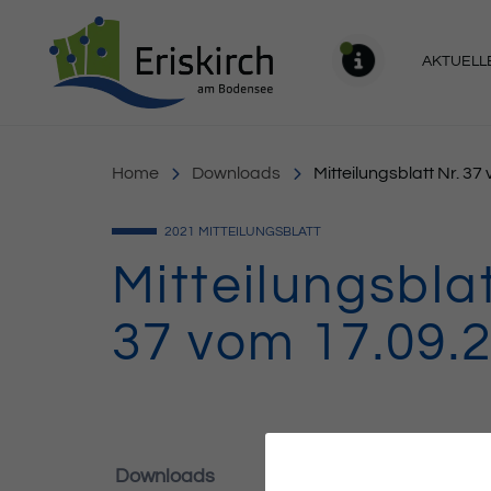
Gemeinde Eriskirch
AKTUELL
MELDU
Home
Downloads
Mitteilungsblatt Nr. 3
2021
MITTEILUNGSBLATT
Mitteilungsblat
37 vom 17.09.
Downloads
214