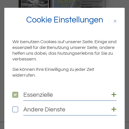
Cookie Einstellungen
Wir benutzen Cookies auf unserer Seite. Einige sind
essenziell für die Benutzung unserer Seite, andere
Dateiname
MIBLA-KW36-2022.PDF
helfen uns dabei, das Nutzungserlebnis für Sie zu
verbessern.
Dateityp
PDF
Sie können Ihre Einwilligung zu jeder Zeit
widerrufen.
Dateigröße
3.93 MB
Coo
Essenzielle
Essenzielle
DOWNLOAD
Coo
Andere Dienste
Andere Dienste