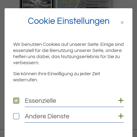
Cookie Einstellungen
Wir benutzen Cookies auf unserer Seite. Einige sind
essenziell für die Benutzung unserer Seite, andere
Dateiname
ERIKW3620SEITEN.PDF
helfen uns dabei, das Nutzungserlebnis für Sie zu
verbessern.
Dateityp
PDF
Sie können Ihre Einwilligung zu jeder Zeit
widerrufen.
Dateigröße
5.39 MB
Coo
Essenzielle
Essenzielle
DOWNLOAD
Coo
Andere Dienste
Andere Dienste