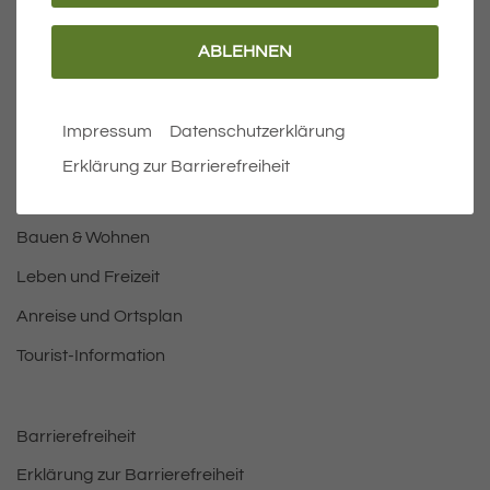
ABLEHNEN
Wichtige Links
Aktuelles
Impressum
Datenschutzerklärung
Öffnungszeiten Rathaus
Erklärung zur Barrierefreiheit
Bürgermeister
Bauen & Wohnen
Leben und Freizeit
Anreise und Ortsplan
Tourist-Information
Barrierefreiheit
Erklärung zur Barrierefreiheit