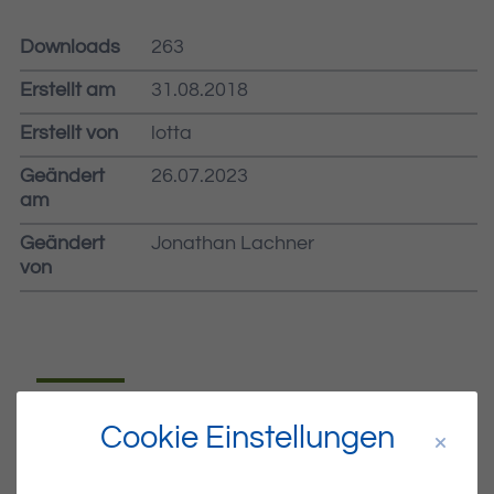
Downloads
263
Erstellt am
31.08.2018
Erstellt von
lotta
Geändert
26.07.2023
am
Geändert
Jonathan Lachner
von
Dateiname
MIBLA-35-2018.PDF
Cookie Einstellungen
Dateityp
PDF