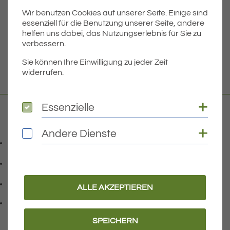
Wir benutzen Cookies auf unserer Seite. Einige sind
Dateigröße
3.37 MB
essenziell für die Benutzung unserer Seite, andere
helfen uns dabei, das Nutzungserlebnis für Sie zu
verbessern.
DOWNLOAD
Sie können Ihre Einwilligung zu jeder Zeit
widerrufen.
Coo
Essenzielle
Essenzielle
Kontakt
Coo
Andere Dienste
Andere Dienste
07541 9708-0
Telefonnummer: 0 7 5 4 1 9 7 0 8 0
07541 9708 - 77
Faxnummer: 0 7 5 4 1 9 7 0 8 7 7
info@eriskirch.de
ALLE AKZEPTIEREN
E-Mail Adresse: info@eriskirch.de
Adresse:
Schussenstraße 18
, 8 8 0 9 7
88097
Eriskirch
SPEICHERN