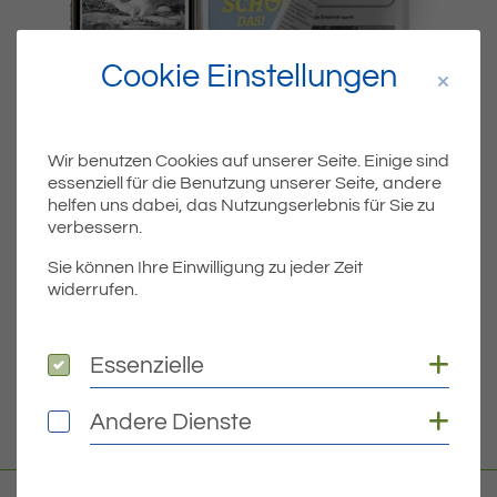
Cookie Einstellungen
Wir benutzen Cookies auf unserer Seite. Einige sind
essenziell für die Benutzung unserer Seite, andere
Dateiname
MIBLA-33-2021.PDF
helfen uns dabei, das Nutzungserlebnis für Sie zu
verbessern.
Dateityp
PDF
Sie können Ihre Einwilligung zu jeder Zeit
widerrufen.
Dateigröße
3.69 MB
Coo
Essenzielle
Essenzielle
DOWNLOAD
Coo
Andere Dienste
Andere Dienste