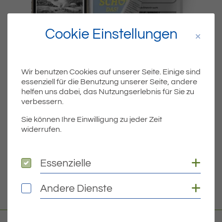
Cookie Einstellungen
Wir benutzen Cookies auf unserer Seite. Einige sind
essenziell für die Benutzung unserer Seite, andere
Dateiname
MIBLA-KW31-2023.PDF
helfen uns dabei, das Nutzungserlebnis für Sie zu
verbessern.
Dateityp
PDF
Sie können Ihre Einwilligung zu jeder Zeit
widerrufen.
Dateigröße
3.18 MB
Coo
Essenzielle
Essenzielle
DOWNLOAD
Coo
Andere Dienste
Andere Dienste